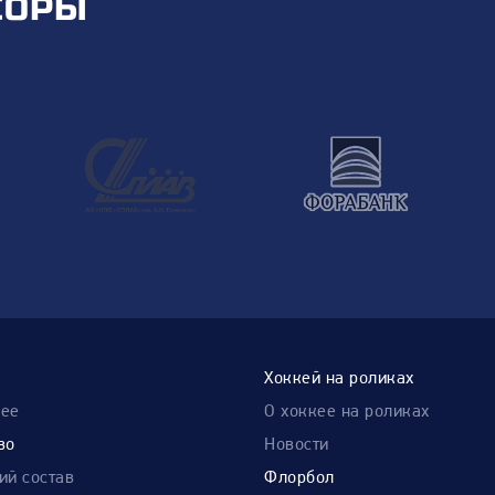
СОРЫ
Хоккей на роликах
нее
О хоккее на роликах
во
Новости
ий состав
Флорбол