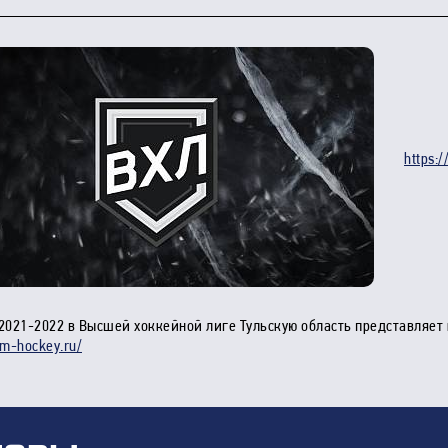
https:
 2021-2022 в Высшей хоккейной лиге Тульскую область представляе
km-hockey.ru/