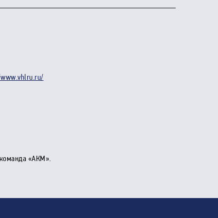
//www.vhlru.ru/
т команда
«АКМ».